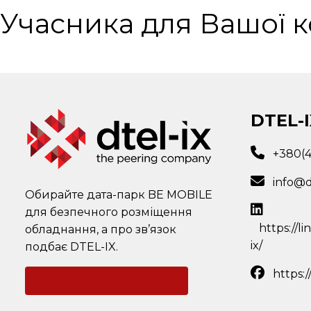
Учасника для Вашої к
DTEL-I
+380(
info@d
Обирайте дата-парк BE MOBILE
для безпечного розміщення
https://l
обладнання, а про зв’язок
ix/
подбає DTEL-IX.
https:
Зворотний зв'язок