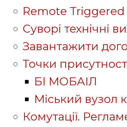
Remote Triggered 
Суворі технічні в
Завантажити дого
Точки присутност
БІ МОБАІЛ
Міський вузол к
Комутації. Реглам