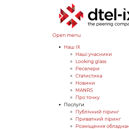
Open menu
Наш IX
Наші учасники
Looking glass
Реселери
Статистика
Новини
MANRS
Про точку
Послуги
Публічний піринг
Приватний піринг
Розміщення обладна