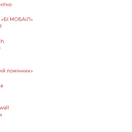
нітно
 «БІ МОБАІЛ»
7
ch
P
ий помічник»
ма
wall
и