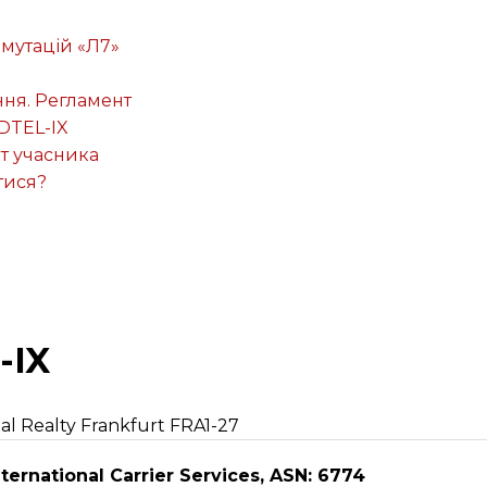
омутацій «Л7»
ня. Регламент
DTEL-IX
т учасника
тися?
-IX
tal Realty Frankfurt FRA1-27
ternational Carrier Services, ASN: 6774