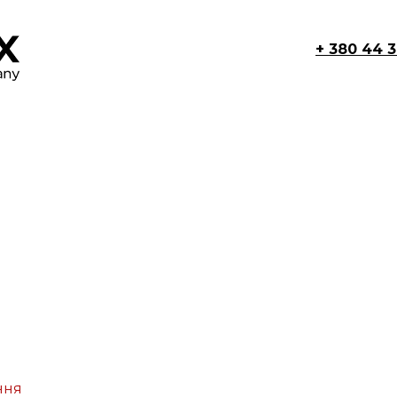
+ 380 44 
ння