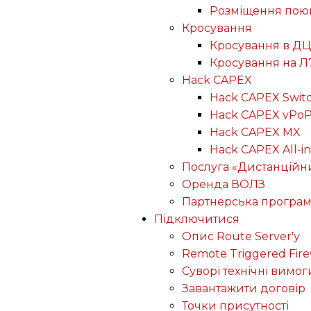
Розміщення пою
Кросування
Кросування в ДЦ
Кросування на Л
Hack CAPEX
Hack CAPEX Swit
Hack CAPEX vPo
Hack CAPEX MX
Hack CAPEX All-in
Послуга «Дистанційн
Оренда ВОЛЗ
Партнерська програ
Підключитися
Опис Route Server'у
Remote Triggered Fire
Суворі технічні вимог
Завантажити договір
Точки присутності