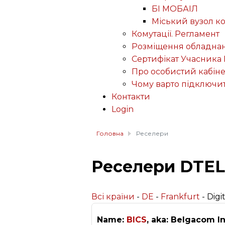
БІ МОБАІЛ
Міський вузол к
Комутації. Регламент
Розміщення обладнан
Сертифікат Учасника 
Про особистий кабіне
Чому варто підключи
Контакти
Login
Головна
Реселери
Реселери DTEL
Всі країни
-
DE
-
Frankfurt
- Digi
Name:
BICS
, aka: Belgacom In