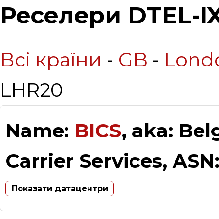
Реселери DTEL-I
Всі країни
-
GB
-
Lond
LHR20
Name:
BICS
, aka: Be
Carrier Services, ASN
Показати датацентри