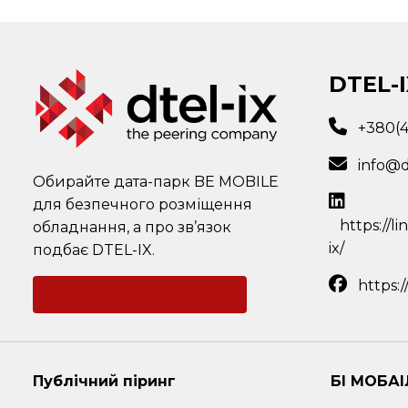
DTEL-I
+380(
info@d
Обирайте дата-парк BE MOBILE
для безпечного розміщення
https://l
обладнання, а про зв’язок
ix/
подбає DTEL-IX.
https:
Зворотний зв'язок
Публічний піринг
БІ МОБАІ