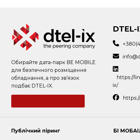
DTEL-I
+380(
info@d
Обирайте дата-парк BE MOBILE
для безпечного розміщення
https://l
обладнання, а про зв’язок
ix/
подбає DTEL-IX.
https:
Зворотний зв'язок
Публічний піринг
БІ МОБАІ