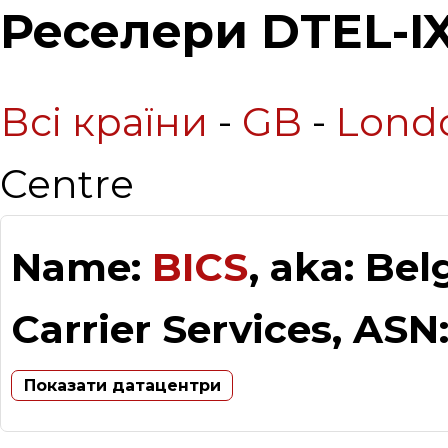
Реселери DTEL-I
Всі країни
-
GB
-
Lond
Centre
Name:
BICS
, aka: Be
Carrier Services, ASN
Показати датацентри