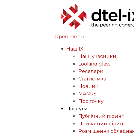
Open menu
Наш IX
Наші учасники
Looking glass
Реселери
Статистика
Новини
MANRS
Про точку
Послуги
Публічний піринг
Приватний піринг
Розміщення обладна