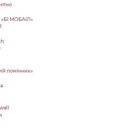
нітно
 «БІ МОБАІЛ»
7
ch
P
ий помічник»
ма
wall
и