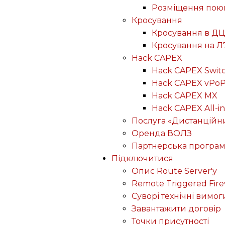
Розміщення пою
Кросування
Кросування в ДЦ
Кросування на Л
Hack CAPEX
Hack CAPEX Swit
Hack CAPEX vPo
Hack CAPEX MX
Hack CAPEX All-in
Послуга «Дистанційн
Оренда ВОЛЗ
Партнерська програ
Підключитися
Опис Route Server'у
Remote Triggered Fire
Суворі технічні вимог
Завантажити договір
Точки присутності