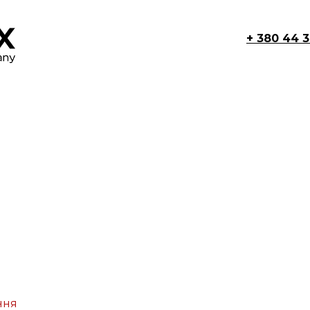
+ 380 44 
ння