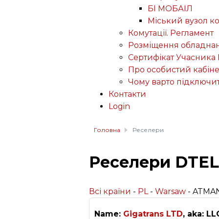
БІ МОБАІЛ
Міський вузол к
Комутації. Регламент
Розміщення обладнан
Сертифікат Учасника 
Про особистий кабіне
Чому варто підключи
Контакти
Login
Головна
Реселери
Реселери DTEL
Всі країни
-
PL
-
Warsaw
- ATMAN
Name:
Gigatrans LTD
, aka: L