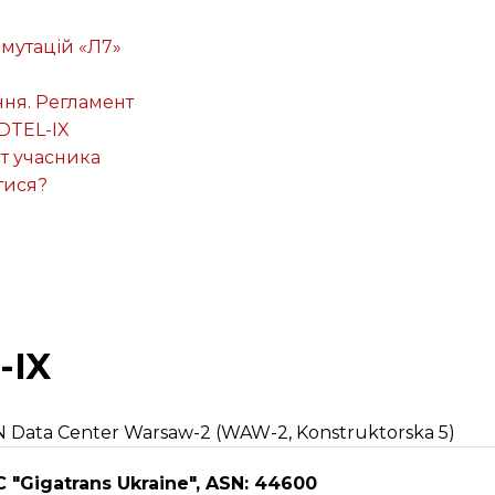
омутацій «Л7»
ня. Регламент
DTEL-IX
т учасника
тися?
-IX
 Data Center Warsaw-2 (WAW-2, Konstruktorska 5)
LC "Gigatrans Ukraine", ASN: 44600