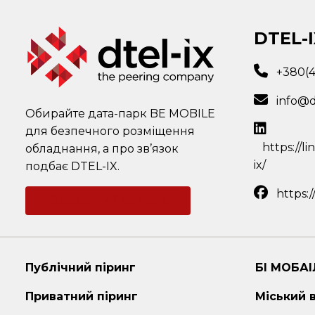
DTEL-I
+380(
info@d
Обирайте дата-парк BE MOBILE
для безпечного розміщення
https://l
обладнання, а про зв’язок
ix/
подбає DTEL-IX.
https:
Зворотний зв'язок
Публічний піринг
БІ МОБАІ
Приватний піринг
Міський 