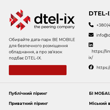
DTEL-I
+380(
info@d
Обирайте дата-парк BE MOBILE
для безпечного розміщення
https://l
обладнання, а про зв’язок
ix/
подбає DTEL-IX.
https:
Зворотний зв'язок
Публічний піринг
БІ МОБАІ
Приватний піринг
Міський 