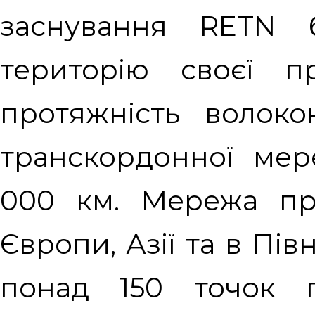
заснування RETN 
територію своєї пр
протяжність волоко
транскордонної ме
000 км. Мережа пр
Європи, Азії та в Пів
понад 150 точок п