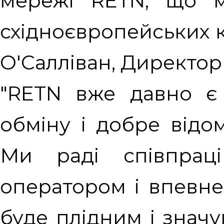
мережі RETN, що 
східноєвропейських к
О'Салліван, Директор
"RETN вже давно є
обміну і добре відом
Ми раді співпрац
оператором і впевне
буде плідним і значу