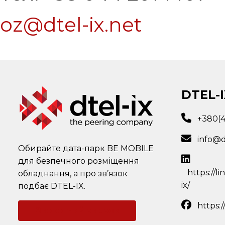
oz@dtel-ix.net
DTEL-I
+380(
info@d
Обирайте дата-парк BE MOBILE
для безпечного розміщення
https://l
обладнання, а про зв’язок
ix/
подбає DTEL-IX.
https:
Зворотний зв'язок