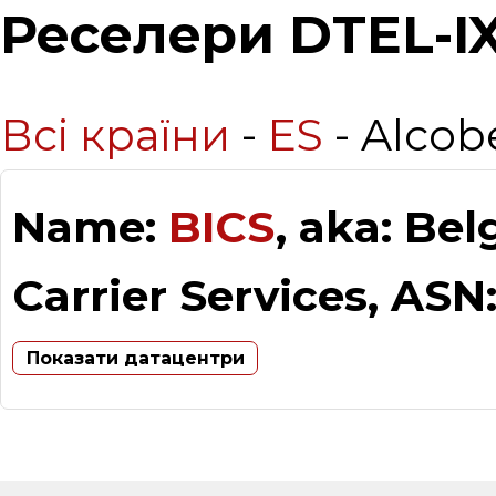
Реселери DTEL-I
Всі країни
-
ES
- Alcob
Name:
BICS
, aka: Be
Carrier Services, ASN
Показати датацентри