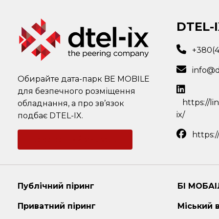
DTEL-I
+380(
info@d
Обирайте дата-парк BE MOBILE
для безпечного розміщення
https://l
обладнання, а про зв’язок
ix/
подбає DTEL-IX.
https:
Зворотний зв'язок
Публічний піринг
БІ МОБАІ
Приватний піринг
Міський 