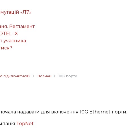
омутацій «Л7»
ня. Регламент
DTEL-IX
т учасника
тися?
о підключитися?
Новини
10G порти
 почала надавати для включення 10G Ethernet порти.
мпанія
TopNet
.