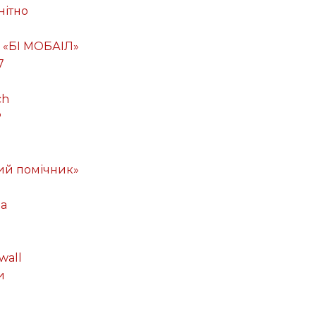
нітно
 «БІ МОБАІЛ»
7
ch
P
ий помічник»
ма
wall
и