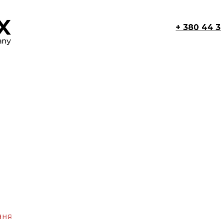
+ 380 44 
ння