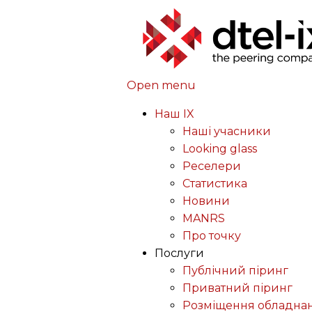
Open menu
Наш IX
Наші учасники
Looking glass
Реселери
Статистика
Новини
MANRS
Про точку
Послуги
Публічний піринг
Приватний піринг
Розміщення обладна