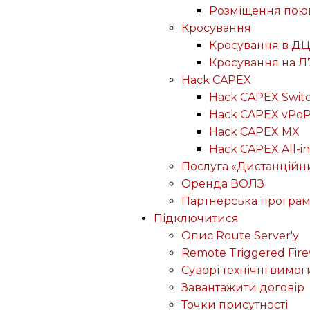
Розміщення пою
Кросування
Кросування в ДЦ
Кросування на Л
Hack CAPEX
Hack CAPEX Swit
Hack CAPEX vPo
Hack CAPEX MX
Hack CAPEX All-in
Послуга «Дистанційн
Оренда ВОЛЗ
Партнерська програ
Підключитися
Опис Route Server'у
Remote Triggered Fire
Суворі технічні вимог
Завантажити договір
Точки присутності