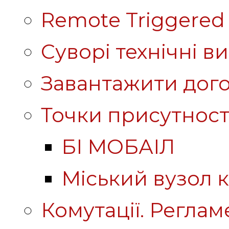
Remote Triggered 
Суворі технічні в
Завантажити дого
Точки присутност
БІ МОБАІЛ
Міський вузол к
Комутації. Реглам