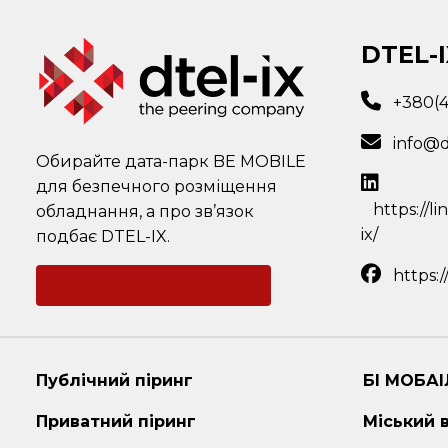
DTEL-I
+380(
info@d
Обирайте дата-парк BE MOBILE
для безпечного розміщення
https://l
обладнання, а про зв’язок
ix/
подбає DTEL-IX.
https:
Зворотний зв'язок
Публічний піринг
БІ МОБАІ
Приватний піринг
Міський 