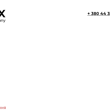
+ 380 44 
ння