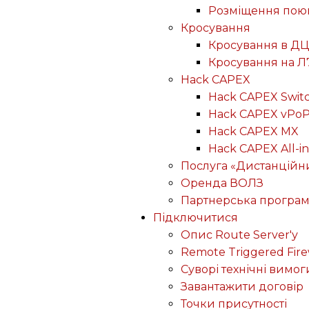
Розміщення пою
Кросування
Кросування в ДЦ
Кросування на Л
Hack CAPEX
Hack CAPEX Swit
Hack CAPEX vPo
Hack CAPEX MX
Hack CAPEX All-in
Послуга «Дистанційн
Оренда ВОЛЗ
Партнерська програ
Підключитися
Опис Route Server'у
Remote Triggered Fire
Суворі технічні вимог
Завантажити договір
Точки присутності