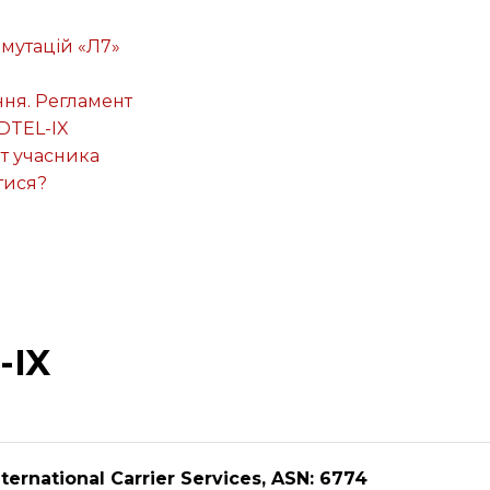
омутацій «Л7»
ня. Регламент
DTEL-IX
т учасника
тися?
-IX
ternational Carrier Services, ASN: 6774