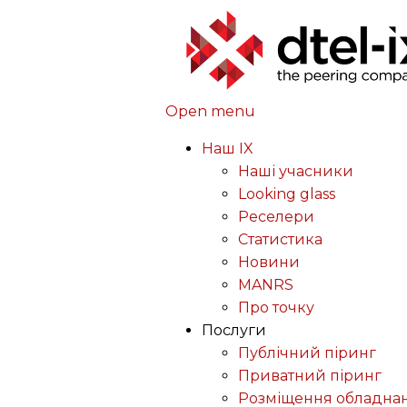
Open menu
Наш IX
Наші учасники
Looking glass
Реселери
Статистика
Новини
MANRS
Про точку
Послуги
Публічний піринг
Приватний піринг
Розміщення обладна