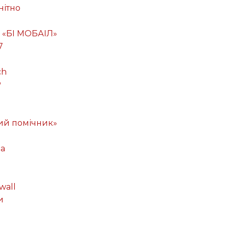
нітно
 «БІ МОБАІЛ»
7
ch
P
ий помічник»
ма
wall
и