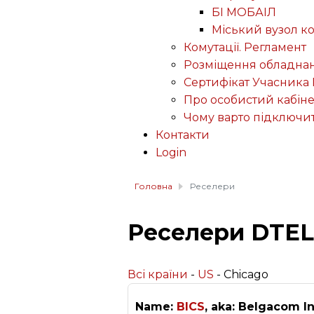
БІ МОБАІЛ
Міський вузол к
Комутації. Регламент
Розміщення обладнан
Сертифікат Учасника 
Про особистий кабіне
Чому варто підключи
Контакти
Login
Головна
Реселери
Реселери DTEL
Всі країни
-
US
- Chicago
Name:
BICS
, aka: Belgacom In