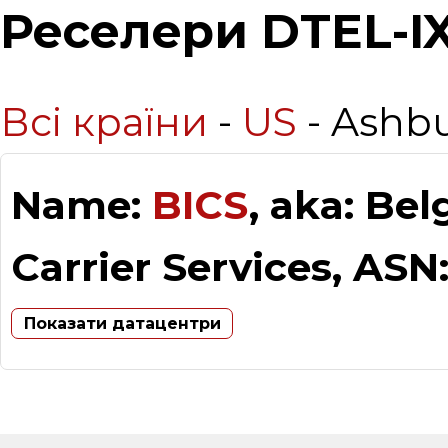
Реселери DTEL-I
Всі країни
-
US
- Ashb
Name:
BICS
, aka: Be
Carrier Services, ASN
Показати датацентри