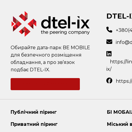
DTEL-I
+380(
info@d
Обирайте дата-парк BE MOBILE
для безпечного розміщення
https://l
обладнання, а про зв’язок
ix/
подбає DTEL-IX.
https:
Зворотний зв'язок
Публічний піринг
БІ МОБАІ
Приватний піринг
Міський 